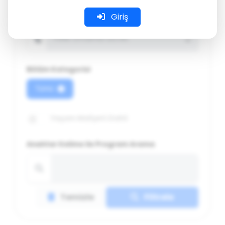
Giriş
Yıllık Ortama Ücret
Yıllık Ortama Ücret
Bölüm Kategorisi
Tümü
Yaşam Maliyeti Dahil
Anahtar Kelime ile Program Arama
Temizle
Filtrele