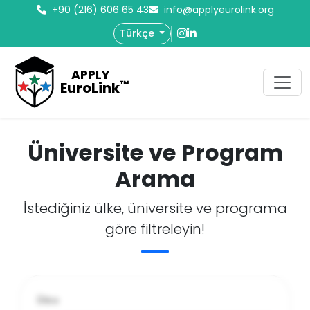
+90 (216) 606 65 43
info@applyeurolink.org
Türkçe
APPLY
™
EuroLink
Üniversite ve Program
Arama
İstediğiniz ülke, üniversite ve programa
göre filtreleyin!
Ülke