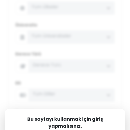
Tüm Ülkeler
Üniversite
Tüm Üniversiteler
Derece Türü
Derece Türü
Dil
Tüm Diller
Program
Bu sayfayı kullanmak için giriş
Tüm Programlar
yapmalısınız.